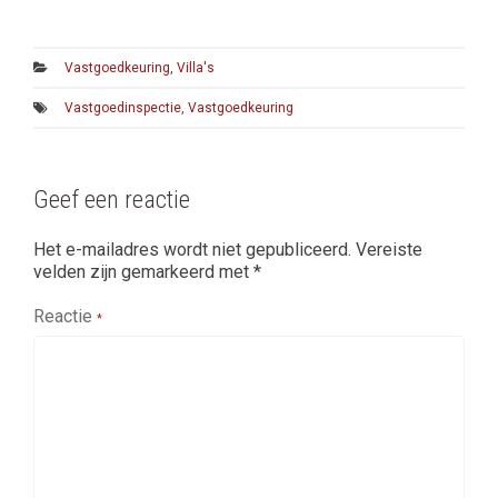
e
t
b
t
o
e
o
r
Vastgoedkeuring
,
Villa's
k
Vastgoedinspectie
,
Vastgoedkeuring
Geef een reactie
Het e-mailadres wordt niet gepubliceerd.
Vereiste
velden zijn gemarkeerd met
*
Reactie
*