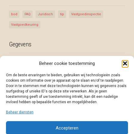
bod
FAQ
Juridisch
tip
Vastgoedinspectie
Vastgoedkeuring
Gegevens
Habit-Assist BV
Beheer cookie toestemming
info@habit-assist.be
Om de beste ervaringen te bieden, gebruiken wij technologieën zoals
M: +32 (0)475 43 80 40
cookies om informatie over je apparaat op te slaan en/of te raadplegen.
BTW: BE 0798.676.818
Door in te stemmen met deze technologieën kunnen wij gegevens zoals
surfgedrag of unieke ID's op deze site verwerken. Als je geen
Neem contact met ons op
toestemming geeft of uw toestemming intrekt, kan dit een nadelige
invloed hebben op bepaalde functies en mogelijkheden.
Facebook
Instagram
Beheer diensten
Accepteren