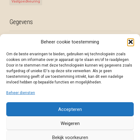
Vastgoedkeuring
Gegevens
Habit-Assist BV
Beheer cookie toestemming
info@habit-assist.be
Om de beste ervaringen te bieden, gebruiken wij technologieën zoals
M: +32 (0)475 43 80 40
cookies om informatie over je apparaat op te slaan en/of te raadplegen.
BTW: BE 0798.676.818
Door in te stemmen met deze technologieën kunnen wij gegevens zoals
surfgedrag of unieke ID's op deze site verwerken. Als je geen
Neem contact met ons op
toestemming geeft of uw toestemming intrekt, kan dit een nadelige
invloed hebben op bepaalde functies en mogelijkheden.
Facebook
Instagram
Beheer diensten
Accepteren
Weigeren
Welkom
Wij komen graag met jou in contact
Privacybeleid
Cookiebeleid
Bekijk voorkeuren